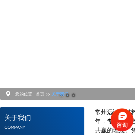
您的位置 :
首页
>>
关于我们
常州远诚新材
关于我们
年，专业生产
COMPANY
共赢的理念。