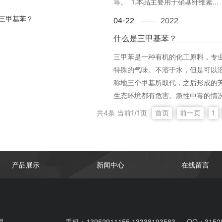
等。 1.本品主要用于硝基纤维素...
04-22
2022
什么是三甲基苯？
三甲苯是一种有机的化工原料，专
特殊的气味。不溶于水，但是可以
称地三个甲基所取代，之后形成的
生态环境都有危害。急性中毒的情况下
共4条 当前1/1页
首页
前一页
1
产品展示
新闻中心
在线留言
理
手机：13952911155 13338193583
QQ：3152