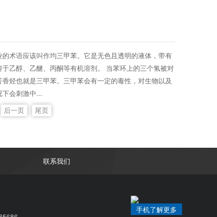
业的术语应该叫作均三甲苯。它是无色且透明的液体，带有
溶于乙醇、乙醚、丙酮等有机溶剂。 当苯环上的三个氢被对
芳香烃也就是三甲苯。三甲苯会有一定的毒性，对生物以及
会刺激中...
后一页
尾页
联系我们
手机了解更多
85686