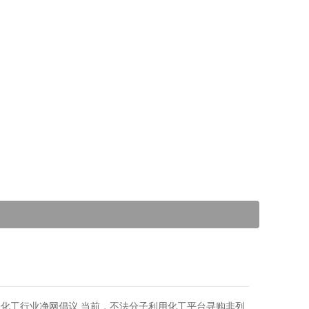
国化工行业净网倡议 当前，不法分子利用化工平台寻购非列