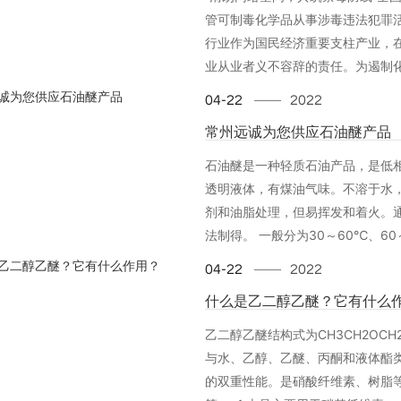
管可制毒化学品从事涉毒违法犯罪
行业作为国民经济重要支柱产业，
业从业者义不容辞的责任。为遏制化工
04-22
2022
常州远诚为您供应​石油醚产品
石油醚是一种轻质石油产品，是低
透明液体，有煤油气味。不溶于水
剂和油脂处理，但易挥发和着火。
法制得。 一般分为30～60℃、60～
04-22
2022
什么是乙二醇乙醚？它有什么
乙二醇乙醚结构式为CH3CH2OC
与水、乙醇、乙醚、丙酮和液体酯
的双重性能。是硝酸纤维素、树脂