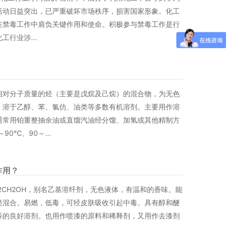
活动日益突出，已严重破坏市场秩序，损害国家形象。化工
在禁毒工作中肩负关键作用和使命。积极参与禁毒工作是行
行业涉...
相对分子质量的烃（主要是戊烷及己烷）的混合物，为无色
，溶于乙醇、苯、氯仿、油类等多数有机溶剂。主要用作溶
通常用铂重整抽余油或直馏汽油经分馏、加氢或其他精制方
90℃、90～...
作用？
H2CH2OH，别名乙基溶纤剂，无色液体，有温和的香味。能
类混合。易燃，低毒，可经皮肤吸收引起中毒。具有醇和醚
等的良好溶剂。也用作喷漆的原料和稀释剂，又用作去漆剂