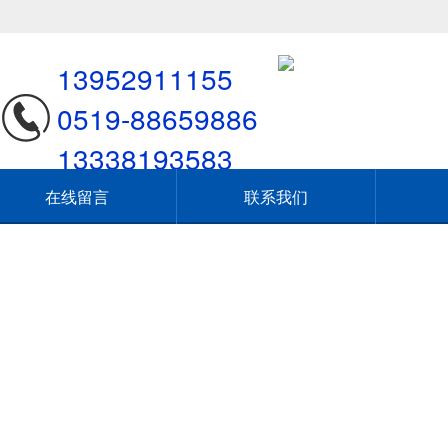
13952911155
0519-88659886
13338193583
在线留言
联系我们