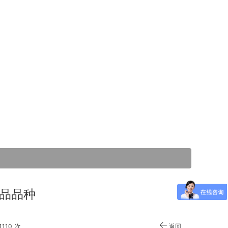
品品种
1110
次
返回