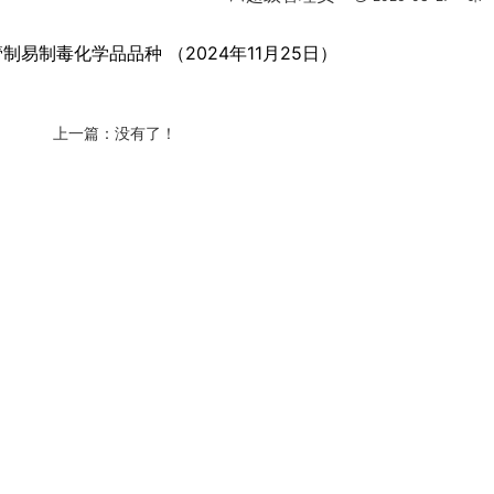
上一篇：没有了！