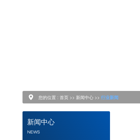
您的位置 :
首页
>>
新闻中心
>>
行业新闻
新闻中心
NEWS