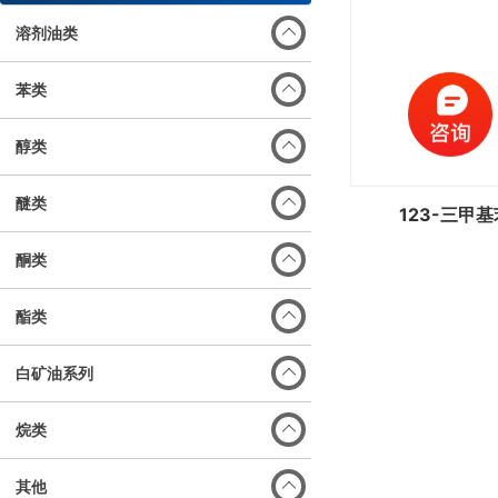
溶剂油类
苯类
醇类
醚类
123-三甲基
酮类
酯类
白矿油系列
烷类
其他