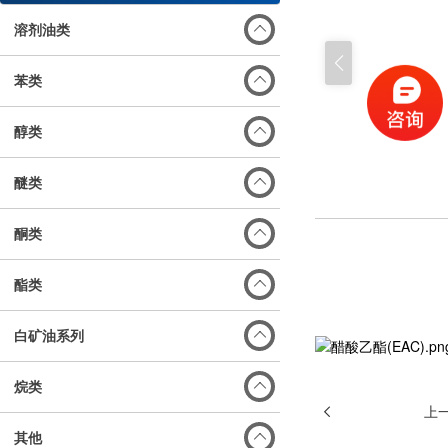
溶剂油类
苯类
醇类
醚类
酮类
酯类
白矿油系列
烷类
上
其他