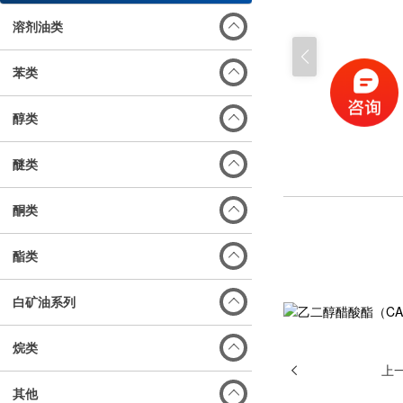
溶剂油类
苯类
醇类
醚类
酮类
酯类
白矿油系列
烷类
上
其他